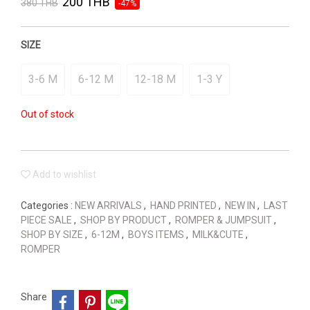
200 THB
380 THB
-47%
SIZE
3-6 M
6-12 M
12-18 M
1-3 Y
Out of stock
Add to wishlist
Categories :
NEW ARRIVALS
,
HAND PRINTED
,
NEW IN
,
LAST
PIECE SALE
,
SHOP BY PRODUCT
,
ROMPER & JUMPSUIT
,
SHOP BY SIZE
,
6-12M
,
BOYS ITEMS
,
MILK&CUTE
,
ROMPER
Share