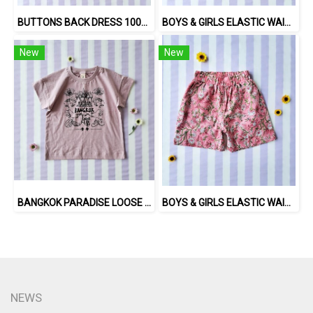
BUTTONS BACK DRESS 100% COTTON, HAND- CARVED WOODBLOCK PRINT BY AN INDIAN ARTIST 綿100％、インド人による手彫りの木版画。
BOYS & GIRLS ELASTIC WAISTBAND SHORTS 100% พิมพ์ลายด้วยแม่พิมพ์ไม้แกะสลักด้วยมือโดยศิลปินชาวอินเดีย
New
New
BANGKOK PARADISE LOOSE FIT SHIRTS / 100% COTTON LILAC 在庫商品 -IN STOCK ITEMS
BOYS & GIRLS ELASTIC WAISTBAND SHORTS 100 % IMPORTED COTTON FABRIC,HAND-PRINTED BY INDIAN ARTISTS -SEWN BY THAI ARTISANS. 100％輸入コットン生地、インド人アーティストによる手染め、タイ人職人による縫製
NEWS