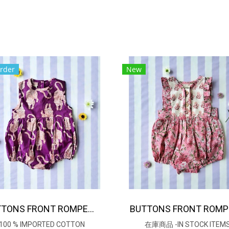
rder
New
BUTTONS FRONT ROMPER *PRE-ORDER ITEMS SHIP OUT 14TH AUGUST※予約商品は8月14日に発送されます
100 % IMPORTED COTTON
在庫商品 -IN STOCK ITEM