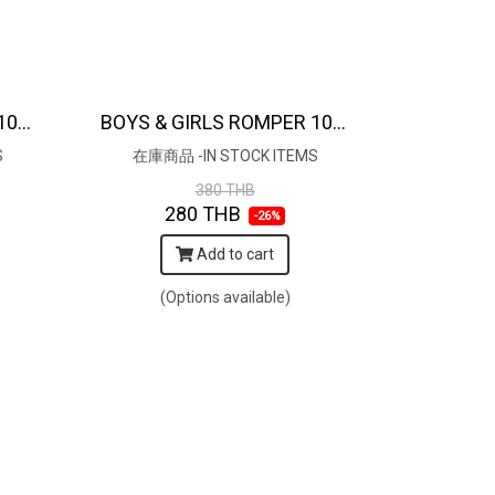
BOYS & GIRLS ROMPER 100% COTTON INDIAN HAND SCREEN PRINTED PRINTED BENGAL TIGER
BOYS & GIRLS ROMPER 100% COTTON INDIAN HAND SCREEN PRINTED
S
在庫商品 -IN STOCK ITEMS
380 THB
280 THB
-26%
Add to cart
(Options available)