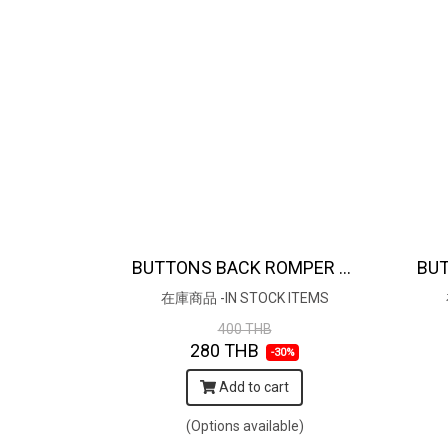
BUTTONS BACK ROMPER 100% COTTON INDIAN HAND PRINTED 在庫商品 -IN STOCK ITEMS
在庫商品 -IN STOCK ITEMS
400 THB
280 THB
-30%
Add to cart
(Options available)