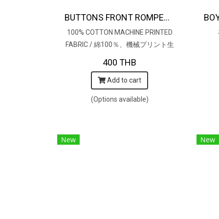
BUTTONS FRONT ROMPER*PRE-ORDER ITEMS SHIP OUT 14TH AUGUST※予約商品は8月14日に発送されます
100% COTTON MACHINE PRINTED
FABRIC / 綿100％、機械プリント生
地
400 THB
Add to cart
(Options available)
New
New