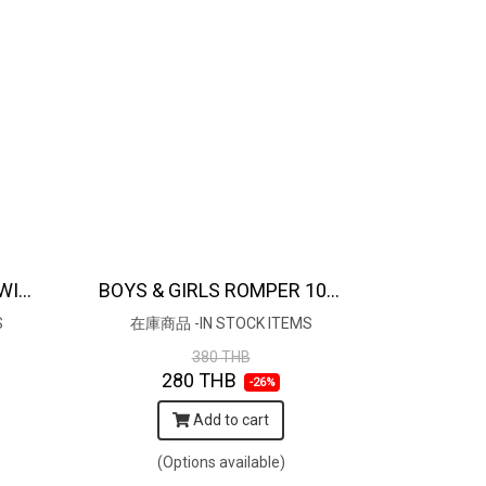
BOYS & GIRLS ROMPER WITH SNAP BUTTONS AT CROTCH 100 % IMPORTED COTTON FABRIC,HAND-PRINTED BY INDIAN ARTISTS -SEWN BY THAI ARTISANS. 100％輸入コットン生地、インド人アーティストによる手染め、タイ人職人による縫製
BOYS & GIRLS ROMPER 100% COTTON INDIAN HAND BLOCK PRINTED BENGAL TIGER / RED *在庫商品 -IN STOCK ITEMS
S
在庫商品 -IN STOCK ITEMS
380 THB
280 THB
-26%
Add to cart
(Options available)