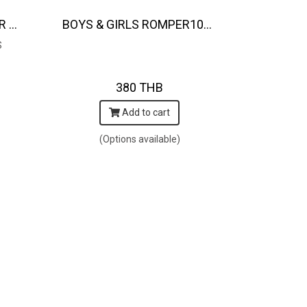
BUTTONS BACK ROMPER WITH SNAP BUTTONS AT CROTCH 100% COTTON, HAND- CARVED WOODBLOCK PRINT BY AN INDIAN ARTIST 綿100％、インド人による手彫りの木版画。
BOYS & GIRLS ROMPER100% COTTON, HAND- CARVED WOODBLOCK PRINT BY AN INDIAN ARTIST 綿100％、インド人による手彫りの木版画
S
380 THB
Add to cart
(Options available)