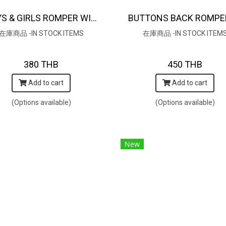
BOYS & GIRLS ROMPER WITH SNAP BUTTONS AT CROTCH 100 % IMPORTED COTTON FABRIC,HAND-PRINTED BY INDIAN ARTISTS -SEWN BY THAI ARTISANS. 100％輸入コットン生地、インド人アーティストによる手染め、タイ人職人による縫製
在庫商品 -IN STOCK ITEMS
在庫商品 -IN STOCK ITEM
380 THB
450 THB
Add to cart
Add to cart
(Options available)
(Options available)
New