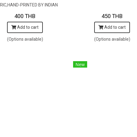
RIC,HAND-PRINTED BY INDIAN
ARTISTS -SEWN BY THAI
400 THB
450 THB
TISANS. 100％輸入コットン生
Add to cart
Add to cart
インド人アーティストによる手
染め、タイ人職人による縫製
(Options available)
(Options available)
New