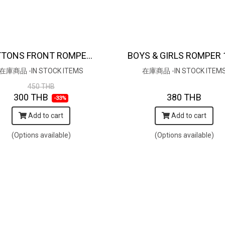
BUTTONS FRONT ROMPER 100% COTTON, HAND- CARVED WOODBLOCK PRINT BY AN INDIAN ARTIST 綿100％、インド人による手彫りの木版画。
在庫商品 -IN STOCK ITEMS
在庫商品 -IN STOCK ITEM
450 THB
300 THB
380 THB
-33%
Add to cart
Add to cart
(Options available)
(Options available)