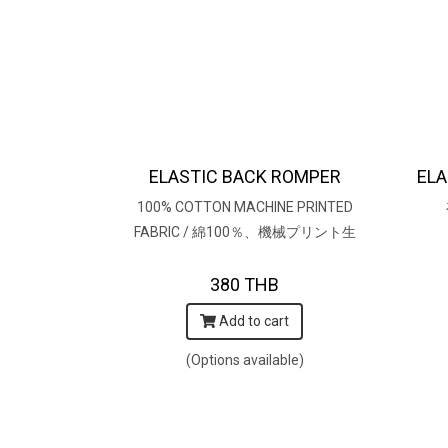
ELASTIC BACK ROMPER
100% COTTON MACHINE PRINTED
FABRIC / 綿100％、機械プリント生
地
380 THB
Add to cart
(Options available)