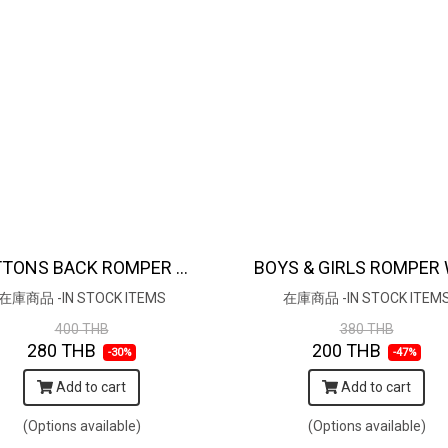
BUTTONS BACK ROMPER 100% COTTON INDIAN HAND BLOCK PRINTED SAFARI
在庫商品 -IN STOCK ITEMS
在庫商品 -IN STOCK ITEM
400 THB
380 THB
280 THB
200 THB
-30%
-47%
Add to cart
Add to cart
(Options available)
(Options available)