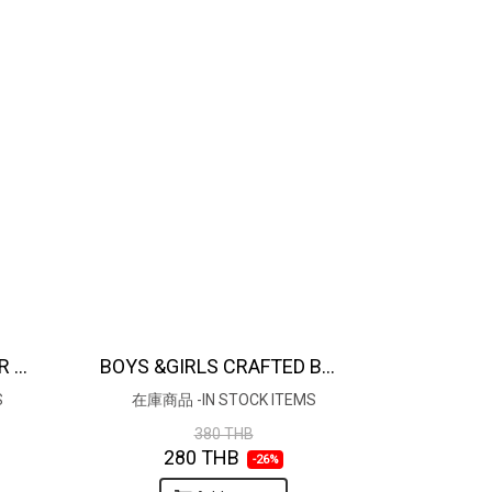
BUTTONS BACK ROMPER 100% COTTON MACHINE PRINTED FABRIC / 綿100％、機械プリント生地
BOYS &GIRLS CRAFTED BOHO ROMPER 100% COTTON INDIAN HAND BLOCK PRINTED*在庫商品 -IN STOCK ITEMS
S
在庫商品 -IN STOCK ITEMS
380 THB
280 THB
-26%