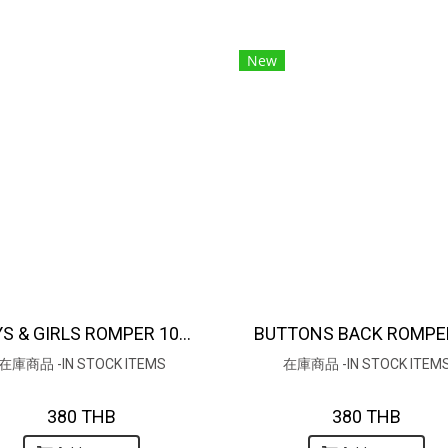
New
BOYS & GIRLS ROMPER 100% COTTON MACHINE PRINTED FABRIC / 綿100％、機械プリント生地
在庫商品 -IN STOCK ITEMS
在庫商品 -IN STOCK ITEM
380 THB
380 THB