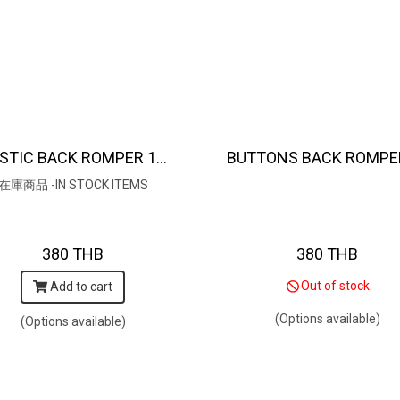
ELASTIC BACK ROMPER 100% COTTON MACHINE PRINTED FABRIC / 綿100％、機械プリント生地
在庫商品 -IN STOCK ITEMS
380 THB
380 THB
Out of stock
Add to cart
(Options available)
(Options available)