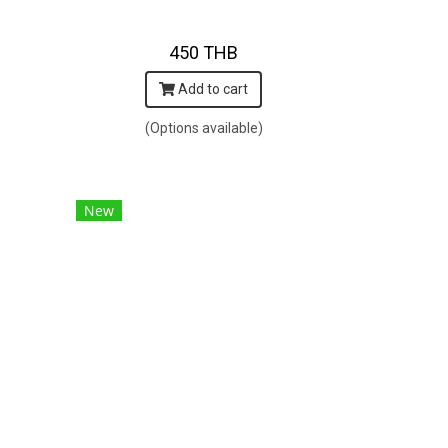
450 THB
Add to cart
(Options available)
New