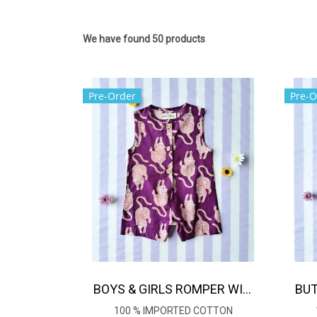
We have found 50 products
Pre-Order
Pre-O
BOYS & GIRLS ROMPER WITH SNAP BUTTONS AT CROTCH *PRE-ORDER ITEMS SHIP OUT 14TH AUGUST※予約商品は8月14日に発送されます
100 % IMPORTED COTTON