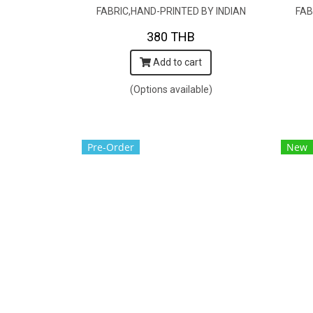
FABRIC,HAND-PRINTED BY INDIAN
FAB
ARTISTS -SEWN BY THAI
380 THB
ARTISANS. 100％輸入コットン生
AR
Add to cart
地、インド人アーティストによる手
地、
染め、タイ人職人による縫製
(Options available)
Pre-Order
New