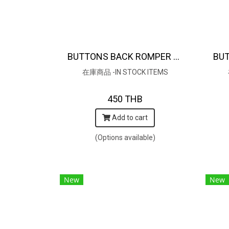
BUTTONS BACK ROMPER 100% COTTON, HAND- CARVED WOODBLOCK PRINT BY AN INDIAN ARTIST 綿100％、インド人による手彫りの木版画
在庫商品 -IN STOCK ITEMS
450 THB
Add to cart
(Options available)
New
New