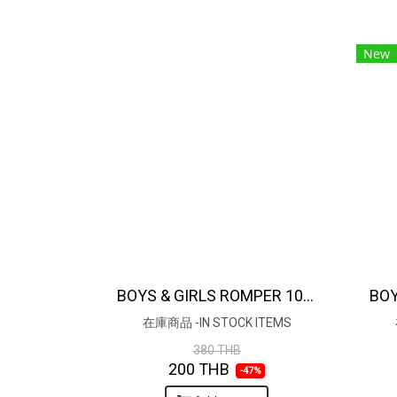
New
BOYS & GIRLS ROMPER 100% COTTON INDIAN HAND BLOCK PRINTED BENGAL TIGER / TEAL BLUE
在庫商品 -IN STOCK ITEMS
380 THB
200 THB
-47%