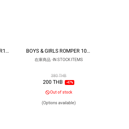
BUTTONS BACK ROMPER100% COTTON MACHINE PRINTED FABRIC / 綿100％、機械プリント生地
BOYS & GIRLS ROMPER 100% COTTON - FABRIC MATERIAL IMPORTED FROM INDIA, SEWN IN THAILAND 綿100％ - 生地素材はインドから輸入、縫製はタイで行っています。
在庫商品 -IN STOCK ITEMS
380 THB
200 THB
-47%
Out of stock
(Options available)