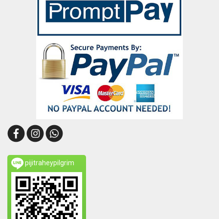
pijitraheypilgrim