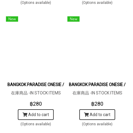
(Options available)
(Options available)
New
New
BANGKOK PARADISE ONESIE / 100% COTTON RAW COTTON CRE
BANGKOK PARADISE ONESIE / 1
在庫商品 -IN STOCK ITEMS
在庫商品 -IN STOCK ITEMS
฿280
฿280
Add to cart
Add to cart
(Options available)
(Options available)