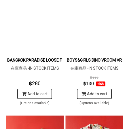
BANGKOK PARADISE LOOSE FIT SHIRTS / 100% COTTON GREY G
BOYS&GIRLS DINO VROOM VROO
在庫商品 -IN STOCK ITEMS
在庫商品 -IN STOCK ITEMS
฿380
฿280
฿130
-66%
Add to cart
Add to cart
(Options available)
(Options available)