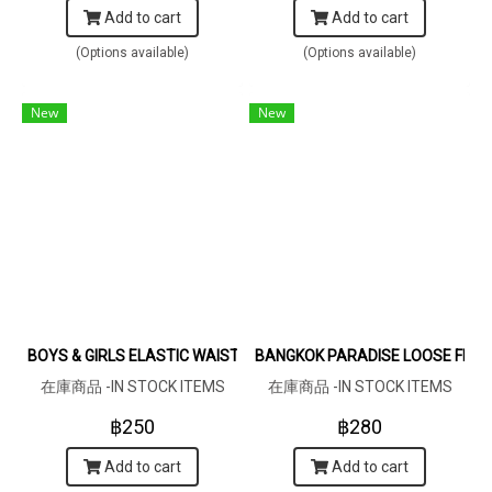
Add to cart
Add to cart
(Options available)
(Options available)
New
New
BOYS & GIRLS ELASTIC WAISTBAND THAI ELEPHANTS CRIMSON 
BANGKOK PARADISE LOOSE FIT 
在庫商品 -IN STOCK ITEMS
在庫商品 -IN STOCK ITEMS
฿250
฿280
Add to cart
Add to cart