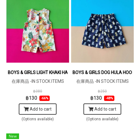
BOYS & GIRLS LIGHT KHAKI HAWAII ROMPER 100% PRINTED COTT
BOYS & GIRLS DOG HULA HOOP E
在庫商品 -IN STOCK ITEMS
在庫商品 -IN STOCK ITEMS
฿380
฿250
฿130
฿130
-66%
-48%
Add to cart
Add to cart
(Options available)
(Options available)
New