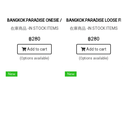
BANGKOK PARADISE ONESIE / 100% COTTON HONEY YELLOW 在庫
BANGKOK PARADISE LOOSE FIT 
在庫商品 -IN STOCK ITEMS
在庫商品 -IN STOCK ITEMS
฿280
฿280
Add to cart
Add to cart
(Options available)
(Options available)
New
New