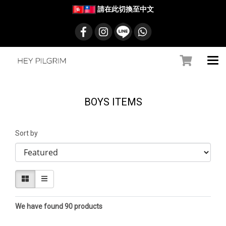
請在此切換至中文
BOYS ITEMS
Sort by
We have found 90 products