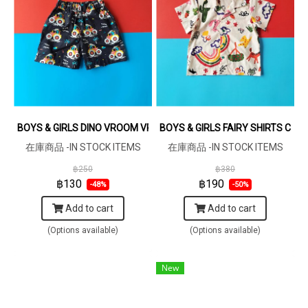
BOYS & GIRLS DINO VROOM VROOM ELASTIC WAISTBAND SHORTS
BOYS & GIRLS FAIRY SHIRTS CR
在庫商品 -IN STOCK ITEMS
在庫商品 -IN STOCK ITEMS
฿250
฿380
฿130
฿190
-48%
-50%
Add to cart
Add to cart
(Options available)
(Options available)
New