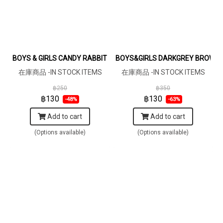
BOYS & GIRLS CANDY RABBIT HOT READ ELASTIC WAISTBAND S
BOYS&GIRLS DARKGREY BROWN 
在庫商品 -IN STOCK ITEMS
在庫商品 -IN STOCK ITEMS
฿250
฿350
฿130
฿130
-48%
-63%
Add to cart
Add to cart
(Options available)
(Options available)