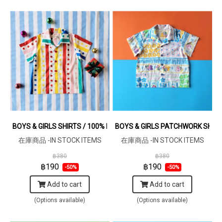
BOYS & GIRLS SHIRTS / 100% PRINTED COTTON LET'S CELEBRATE
BOYS & GIRLS PATCHWORK SHIRT
在庫商品 -IN STOCK ITEMS
在庫商品 -IN STOCK ITEMS
฿380
฿380
฿190
฿190
-50%
-50%
Add to cart
Add to cart
(Options available)
(Options available)