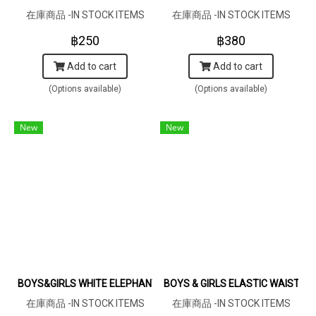
在庫商品 -IN STOCK ITEMS
在庫商品 -IN STOCK ITEMS
฿250
฿380
Add to cart
Add to cart
(Options available)
(Options available)
New
New
BOYS&GIRLS WHITE ELEPHANTS SHIRTS / 100% COTTON MA
BOYS & GIRLS ELASTIC WAIST
在庫商品 -IN STOCK ITEMS
在庫商品 -IN STOCK ITEMS