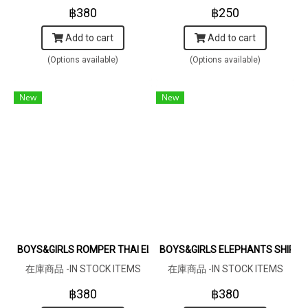
฿380
฿250
Add to cart
Add to cart
(Options available)
(Options available)
New
New
BOYS&GIRLS ROMPER THAI ELEPHANTS MAROON100% PRINTED
BOYS&GIRLS ELEPHANTS SHIRTS
在庫商品 -IN STOCK ITEMS
在庫商品 -IN STOCK ITEMS
฿380
฿380