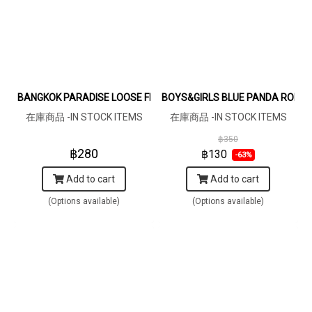
BANGKOK PARADISE LOOSE FIT SHIRTS / 100% COTTON LILAC 在
BOYS&GIRLS BLUE PANDA ROMPE
在庫商品 -IN STOCK ITEMS
在庫商品 -IN STOCK ITEMS
฿350
฿280
฿130
-63%
Add to cart
Add to cart
(Options available)
(Options available)