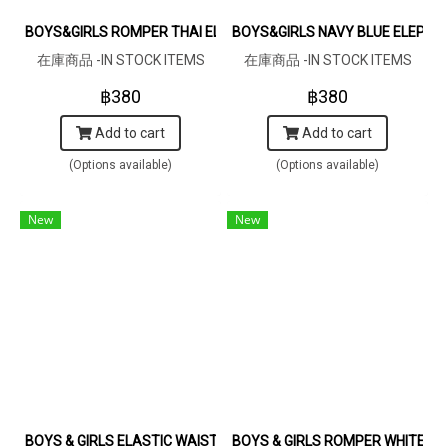
BOYS&GIRLS ROMPER THAI ELEPHANTS DARK BLUE100% PRINT
BOYS&GIRLS NAVY BLUE ELEPHA
在庫商品 -IN STOCK ITEMS
在庫商品 -IN STOCK ITEMS
฿380
฿380
Add to cart
Add to cart
(Options available)
(Options available)
New
New
BOYS & GIRLS ELASTIC WAISTBAND THAI ELEPHANTS DARKBLUE
BOYS & GIRLS ROMPER WHITE