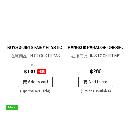
BOYS & GIRLS FAIRY ELASTIC WAISTBAND SHORTS CREAM / 100
BANGKOK PARADISE ONESIE / 1
在庫商品 -IN STOCK ITEMS
在庫商品 -IN STOCK ITEMS
฿250
฿280
฿130
-48%
Add to cart
Add to cart
(Options available)
(Options available)
New