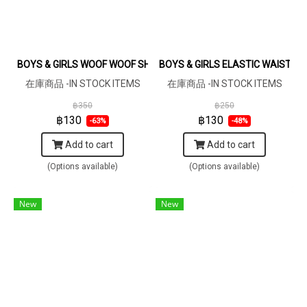
BOYS & GIRLS WOOF WOOF SHIRTS DARKGREY BROWN / 100% PR
BOYS & GIRLS ELASTIC WAISTB
在庫商品 -IN STOCK ITEMS
在庫商品 -IN STOCK ITEMS
฿350
฿250
฿130
฿130
-63%
-48%
Add to cart
Add to cart
(Options available)
(Options available)
New
New