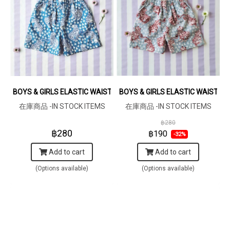
BOYS & GIRLS ELASTIC WAISTBAND SHORTS / 100% COTTON INDI
BOYS & GIRLS ELASTIC WAISTBA
在庫商品 -IN STOCK ITEMS
在庫商品 -IN STOCK ITEMS
฿280
฿280
฿190
-32%
Add to cart
Add to cart
(Options available)
(Options available)