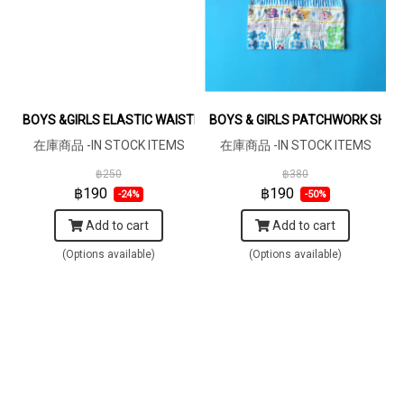
BOYS &GIRLS ELASTIC WAISTBAND SHORTS / 100% PRINTED CO
BOYS & GIRLS PATCHWORK SHIRT
在庫商品 -IN STOCK ITEMS
在庫商品 -IN STOCK ITEMS
฿250
฿380
฿190
฿190
-24%
-50%
Add to cart
Add to cart
(Options available)
(Options available)