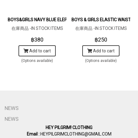
BOYS&GIRLS NAVY BLUE ELEPHANTS SHIRTS / 100% PRINTED C
BOYS & GIRLS ELASTIC WAISTB
在庫商品 -IN STOCK ITEMS
在庫商品 -IN STOCK ITEMS
฿380
฿250
Add to cart
Add to cart
(Options available)
(Options available)
NEWS
NEWS
HEY PILGRIM! CLOTHING
Email :
HEYPILGRIMCLOTHING@GMAIL.COM