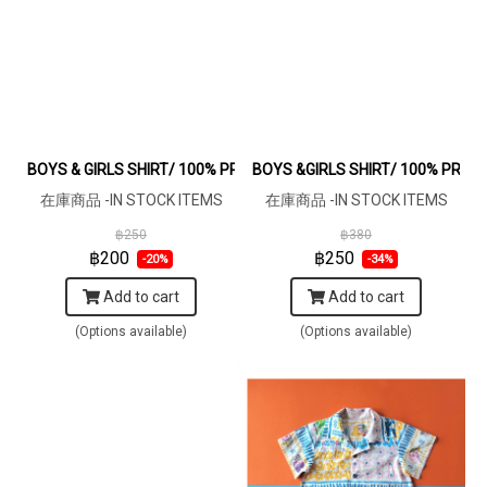
BOYS & GIRLS SHIRT/ 100% PRINTED COTTON SUMMER FLOWERS
BOYS &GIRLS SHIRT/ 100% PRI
在庫商品 -IN STOCK ITEMS
在庫商品 -IN STOCK ITEMS
฿250
฿380
฿200
฿250
-20%
-34%
Add to cart
Add to cart
(Options available)
(Options available)