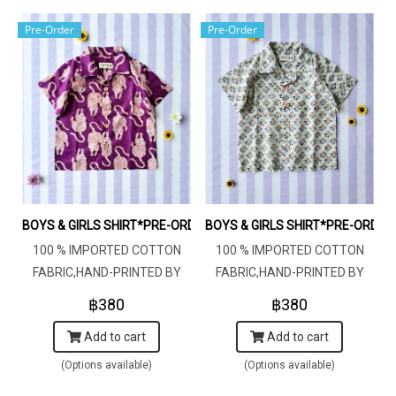
Pre-Order
Pre-Order
BOYS & GIRLS SHIRT*PRE-ORDER ITEMS SHIP OUT 14T
BOYS & GIRLS SHIRT*PRE-O
100 % IMPORTED COTTON
100 % IMPORTED COTTON
FABRIC,HAND-PRINTED BY
FABRIC,HAND-PRINTED BY
INDIAN ARTISTS -SEWN BY
INDIAN ARTISTS -SEWN BY
฿380
฿380
THAI ARTISANS. 100％輸入コ
THAI ARTISANS. 100％輸入コ
Add to cart
Add to cart
ットン生地、インド人アーテ
ットン生地、インド人アーテ
ィストによる手染め、タイ人
ィストによる手染め、タイ人
(Options available)
(Options available)
職人による縫製
職人による縫製