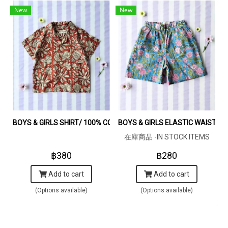
New
New
BOYS & GIRLS SHIRT/ 100% COTTON, HAND- CARVED WOO
BOYS & GIRLS ELASTIC WAIS
在庫商品 -IN STOCK ITEMS
฿380
฿280
Add to cart
Add to cart
(Options available)
(Options available)