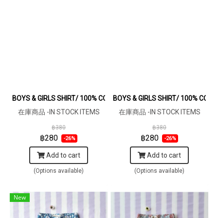
BOYS & GIRLS SHIRT/ 100% COTTON - FABRIC MATERIA
BOYS & GIRLS SHIRT/ 100% COT
在庫商品 -IN STOCK ITEMS
在庫商品 -IN STOCK ITEMS
฿380
฿380
฿280
฿280
-26%
-26%
Add to cart
Add to cart
(Options available)
(Options available)
New