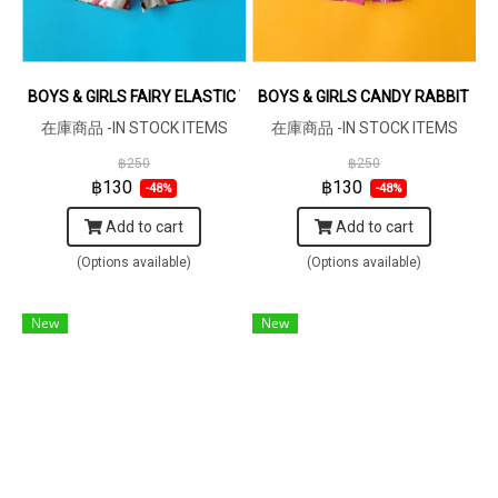
BOYS & GIRLS FAIRY ELASTIC WAISTBAND SHORTS CREAM / 100
BOYS & GIRLS CANDY RABBIT HO
在庫商品 -IN STOCK ITEMS
在庫商品 -IN STOCK ITEMS
฿250
฿250
฿130
฿130
-48%
-48%
Add to cart
Add to cart
(Options available)
(Options available)
New
New