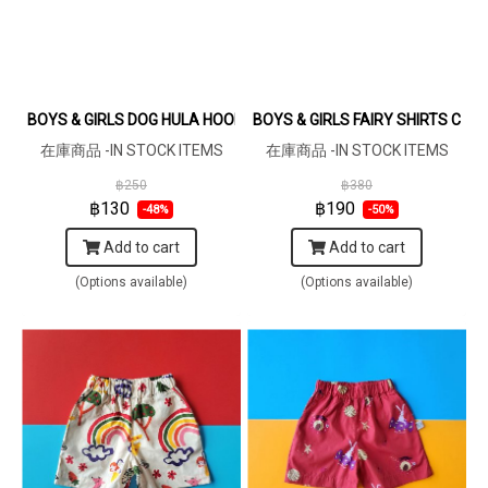
BOYS & GIRLS DOG HULA HOOP ELASTIC WAISTBAND SHORTS DAR
BOYS & GIRLS FAIRY SHIRTS CR
在庫商品 -IN STOCK ITEMS
在庫商品 -IN STOCK ITEMS
฿250
฿380
฿130
฿190
-48%
-50%
Add to cart
Add to cart
(Options available)
(Options available)